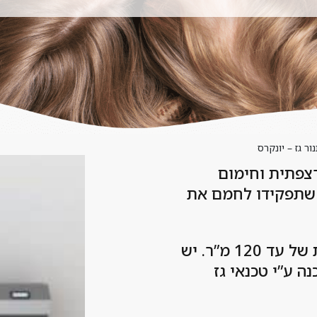
ר גז – יונקרס
רצפתית וחימום
, שתפקידו לחמם את
חימום בתנורי גז מקובל יותר בדירות של עד 120 מ”ר. יש
ה ע”י טכנאי גז