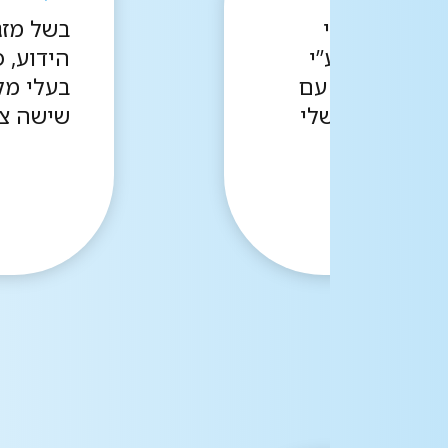
רף הירושלמי
בשל מזג
ימום ביתי ע”י
הידוע, 
ימום עובדת עם
בעלי מק
למים”, דור שלי
שישה צו