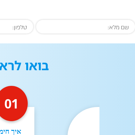
בואו לרא
01
איך חימ