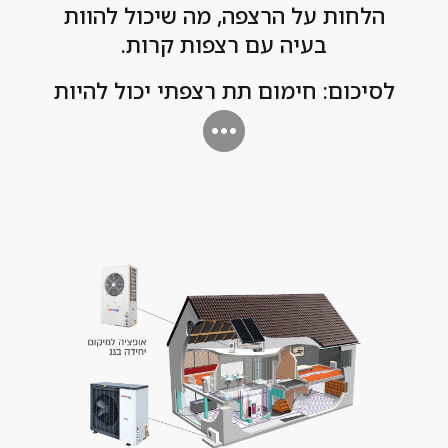
הלחות על הרצפה, מה שיכול להוות
בעיה עם רצפות קרות.
לסיכום: חימום תת רצפתי יכול להיות
דרך יעילה ויעילה לחימום הבית, אך לא
כל הבתים מתאימים למערכת חימום
מסוג זה. אם אתם שוקלים להתקין
חימום תת רצפתי בביתכם, חשוב
להתייעץ עם איש מקצוע על מנת
לקבוע האם זו אופציה מתאימה למצב
הספציפי שלכם. עם התקנה ותחזוקה
נכונים, חימום תת רצפתי יכול לספק
פתרון חימום נוח וחסכוני באנרגיה
לביתכם.